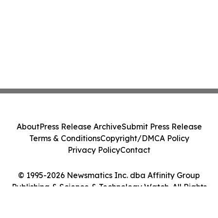
About
Press Release Archive
Submit Press Release
Terms & Conditions
Copyright/DMCA Policy
Privacy Policy
Contact
© 1995-2026 Newsmatics Inc. dba Affinity Group
Publishing & Science & Technology Watch. All Rights
Reserved.