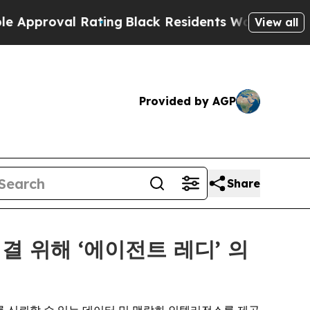
 Rating
Black Residents Warned of Abusive Cops f
View all
Provided by AGP
Share
해결 위해 ‘에이전트 레디’ 의