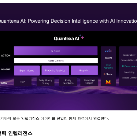
르기까지
모든
인텔리전스
레이어를
단일한
통제
환경에서
연결한다
.
이전틱 인텔리전스