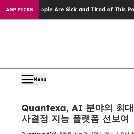
People Are Sick and Tired of This Politics of Hat
AGP PICKS
Menu
Quantexa, AI 분야의
사결정 지능 플랫폼 선보여