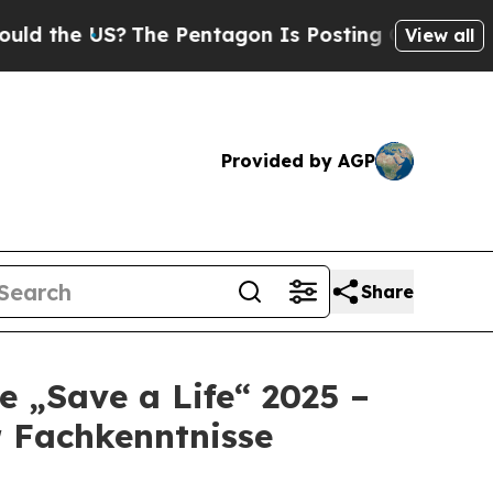
the US?
The Pentagon Is Posting Cryptic Biblical
View all
Provided by AGP
Share
e „Save a Life“ 2025 –
r Fachkenntnisse