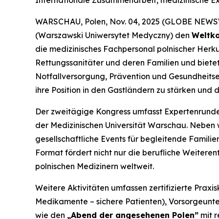
Internationale Zusammenarbeit, medizinische Exz
WARSCHAU, Polen, Nov. 04, 2025 (GLOBE NEW
(Warszawski Uniwersytet Medyczny) den
Weltko
die medizinisches Fachpersonal polnischer Herk
Rettungssanitäter und deren Familien und bietet
Notfallversorgung, Prävention und Gesundheitser
ihre Position in den Gastländern zu stärken und
Der zweitägige Kongress umfasst Expertenrunde
der Medizinischen Universität Warschau. Neben 
gesellschaftliche Events für begleitende Famil
Format fördert nicht nur die berufliche Weiter
polnischen Medizinern weltweit.
Weitere Aktivitäten umfassen zertifizierte Praxis
Medikamente – sichere Patienten
), Vorsorgeunt
wie den
„Abend der angesehenen Polen”
mit r