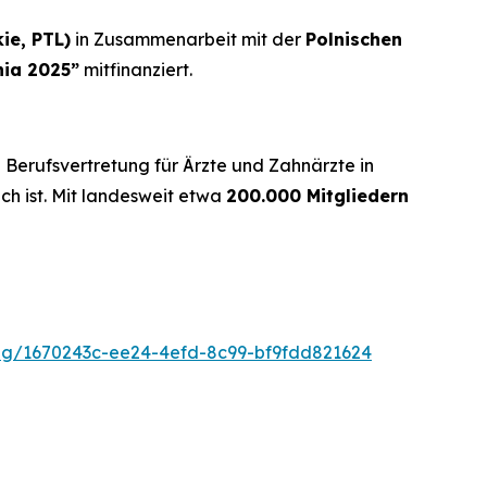
ie, PTL)
in Zusammenarbeit mit der
Polnischen
nia 2025”
mitfinanziert.
e Berufsvertretung für Ärzte und Zahnärzte in
ich ist. Mit landesweit etwa
200.000 Mitgliedern
g/1670243c-ee24-4efd-8c99-bf9fdd821624