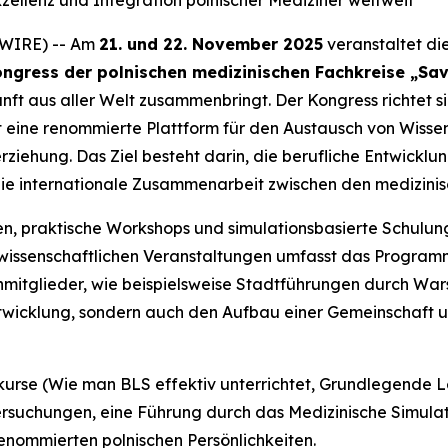
ellenz und Integration polnischer Mediziner weltweit
SWIRE) -- Am
21. und 22. November 2025
veranstaltet di
ngress der polnischen medizinischen Fachkreise „Sav
unft aus aller Welt zusammenbringt. Der Kongress richtet
 eine renommierte Plattform für den Austausch von Wissen
ziehung. Das Ziel besteht darin, die berufliche Entwicklun
 die internationale Zusammenarbeit zwischen den medizinis
n, praktische Workshops und simulationsbasierte Schulu
wissenschaftlichen Veranstaltungen umfasst das Program
ienmitglieder, wie beispielsweise Stadtführungen durch W
entwicklung, sondern auch den Aufbau einer Gemeinschaft
kurse (
Wie man BLS effektiv unterrichtet
,
Grundlegende L
ersuchungen, eine Führung durch das Medizinische Simula
enommierten polnischen Persönlichkeiten.