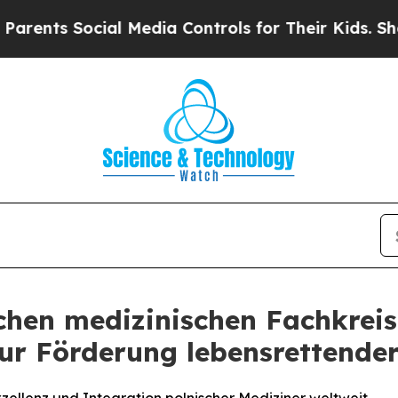
ts Social Media Controls for Their Kids. Should 
chen medizinischen Fachkreis
zur Förderung lebensrettende