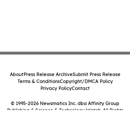
About
Press Release Archive
Submit Press Release
Terms & Conditions
Copyright/DMCA Policy
Privacy Policy
Contact
© 1995-2026 Newsmatics Inc. dba Affinity Group
Publishing & Science & Technology Watch. All Rights
Reserved.