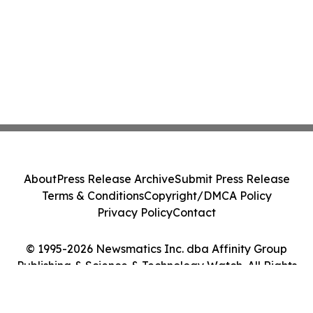
About
Press Release Archive
Submit Press Release
Terms & Conditions
Copyright/DMCA Policy
Privacy Policy
Contact
© 1995-2026 Newsmatics Inc. dba Affinity Group
Publishing & Science & Technology Watch. All Rights
Reserved.